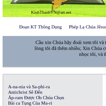
KinhThanhVN@att.net
Đoạn KT Thông Dụng
Phép Lạ Chúa Jêsu
Cầu xin Chúa hãy đoái xem tôi và t
lòng tôi đã thêm nhiều; Xin Chúa c
nhọc tôi, và t
A-na-nia và Sa-phi-ra
Antichrist Sẽ Đến
Áp-ram Được Ơn Chúa Chọn
Bài ca Tụng Của Ma-ri