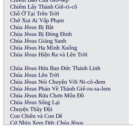
Chiếm Lấy Thành Giê-ri-cô
Chỗ Ở Tại Trên Trời
Chớ Xui Ai Vấp Phạm
Chúa Jêsus Bị Bắt
Chúa Jêsus Bị Đóng Đinh
Chúa Jêsus Giáng Sanh
Chúa Jêsus Hạ Mình Xuống
Chúa Jêsus Hiện Ra và Lên Trời
Chúa Jêsus Hứa Ban Đức Thánh Linh
Chúa Jêsus Lên Trời
Chúa Jêsus Nói Chuyện Với Ni-cô-đem
Chúa Jêsus Phán Về Thành Giê-ru-sa-lem
Chúa Jêsus Rửa Chơn Môn Đồ
Chúa Jêsus Sống Lại
Chuyện Thầy Đội
Con Chiên và Con Dê
Cứ Nhìn Xem Đức Chúa Jêsus
Của Cúng Thần Tượng