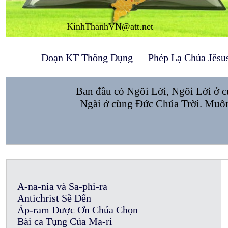
KinhThanhVN@att.net
Đoạn KT Thông Dụng
Phép Lạ Chúa Jêsu
Ban đầu có Ngôi Lời, Ngôi Lời ở c
Ngài ở cùng Đức Chúa Trời. Muôn 
A-na-nia và Sa-phi-ra
Antichrist Sẽ Đến
Áp-ram Được Ơn Chúa Chọn
Bài ca Tụng Của Ma-ri