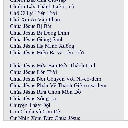
Chiếm Lấy Thành Giê-ri-cô
Chỗ Ở Tại Trên Trời
Chớ Xui Ai Vấp Phạm
Chúa Jêsus Bị Bắt
Chúa Jêsus Bị Đóng Đinh
Chúa Jêsus Giáng Sanh
Chúa Jêsus Hạ Mình Xuống
Chúa Jêsus Hiện Ra và Lên Trời
Chúa Jêsus Hứa Ban Đức Thánh Linh
Chúa Jêsus Lên Trời
Chúa Jêsus Nói Chuyện Với Ni-cô-đem
Chúa Jêsus Phán Về Thành Giê-ru-sa-lem
Chúa Jêsus Rửa Chơn Môn Đồ
Chúa Jêsus Sống Lại
Chuyện Thầy Đội
Con Chiên và Con Dê
Cứ Nhìn Xem Đức Chúa Jêsus
Của Cúng Thần Tượng