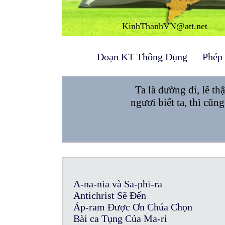
KinhThanhVN@att.net
Đoạn KT Thông Dụng
Phép
Ta là đường đi, lẽ th
ngươi biết ta, thì cũn
A-na-nia và Sa-phi-ra
Antichrist Sẽ Đến
Áp-ram Được Ơn Chúa Chọn
Bài ca Tụng Của Ma-ri