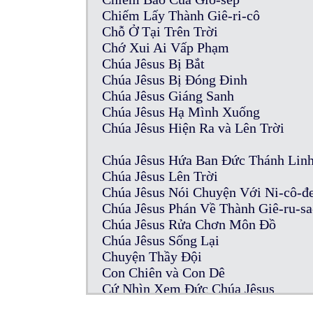
Chiếm Lấy Thành Giê-ri-cô
Chỗ Ở Tại Trên Trời
Chớ Xui Ai Vấp Phạm
Chúa Jêsus Bị Bắt
Chúa Jêsus Bị Đóng Đinh
Chúa Jêsus Giáng Sanh
Chúa Jêsus Hạ Mình Xuống
Chúa Jêsus Hiện Ra và Lên Trời
Chúa Jêsus Hứa Ban Đức Thánh Lin
Chúa Jêsus Lên Trời
Chúa Jêsus Nói Chuyện Với Ni-cô-
Chúa Jêsus Phán Về Thành Giê-ru-s
Chúa Jêsus Rửa Chơn Môn Đồ
Chúa Jêsus Sống Lại
Chuyện Thầy Đội
Con Chiên và Con Dê
Cứ Nhìn Xem Đức Chúa Jêsus
Của Cúng Thần Tượng