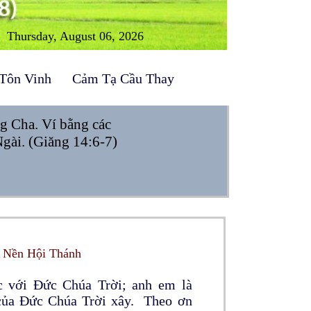
Thursday, August 06, 2026
Tôn Vinh
Cảm Tạ Cầu Thay
ng Cha. Ví bằng các
 Ngài. (Giăng 14:6-7)
à Nền Hội Thánh
ệc với Đức Chúa Trời; anh em là
 của Đức Chúa Trời xây. Theo ơn