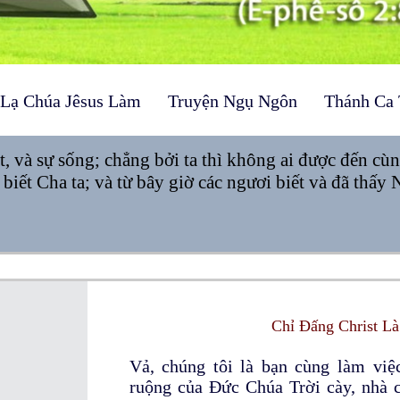
 Lạ Chúa Jêsus Làm
Truyện Ngụ Ngôn
Thánh Ca 
ật, và sự sống; chẳng bởi ta thì không ai được đến cù
g biết Cha ta; và từ bây giờ các ngươi biết và đã thấy
Chỉ Đấng Christ L
Vả, chúng tôi là bạn cùng làm vi
ruộng của Đức Chúa Trời cày, nhà