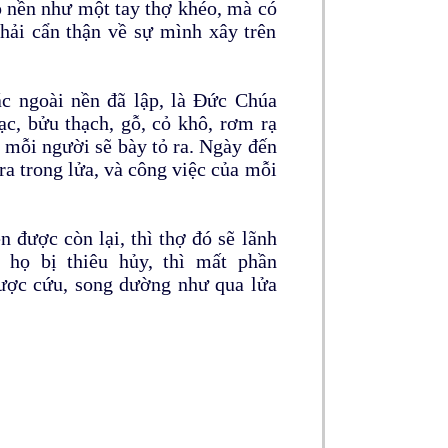
p nền như một tay thợ khéo, mà có
phải cẩn thận về sự mình xây trên
ác ngoài nền đã lập, là Đức Chúa
ạc, bửu thạch, gỗ, cỏ khô, rơm rạ
a mỗi người sẽ bày tỏ ra. Ngày đến
 ra trong lửa, và công việc của mỗi
n được còn lại, thì thợ đó sẽ lãnh
 họ bị thiêu hủy, thì mất phần
ược cứu, song dường như qua lửa