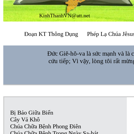
KinhThanhVN@att.net
Đoạn KT Thông Dụng
Phép Lạ Chúa Jêsu
Đức Giê-hô-va là sức mạnh và là c
cứu tiếp; Vì vậy, lòng tôi rất mừn
Bị Bảo Giữa Biển
Cây Vả Khô
Chúa Chữa Bệnh Phong Điên
Chúa Chữa Bệnh Trong Ngày Sa-bát