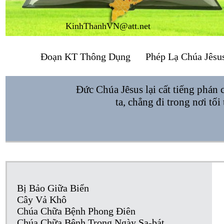
KinhThanhVN@att.net
Đoạn KT Thông Dụng
Phép Lạ Chúa Jêsu
Đức Chúa Jêsus lại cất tiếng phán 
ta, chẳng đi trong nơi tố
Bị Bảo Giữa Biển
Cây Vả Khô
Chúa Chữa Bệnh Phong Điên
Chúa Chữa Bệnh Trong Ngày Sa-bát