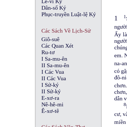
Lê-vi Ký
Dân-số Ký
Phục-truyền Luật-lệ Ký
1
1
người
Các Sách Về Lịch-Sử
Ấy là
Giô-suê
người
Các Quan Xét
chúng
Ru-tơ
em. N
I Sa-mu-ên
na-an
II Sa-mu-ên
có gặ
I Các Vua
đô-ni
II Các Vua
I Sử-ký
chơ
II Sử-ký
chơn,
E-xơ-ra
dẫn v
Nê-hê-mi
8
Ê-xơ-tê
cư, v
miền