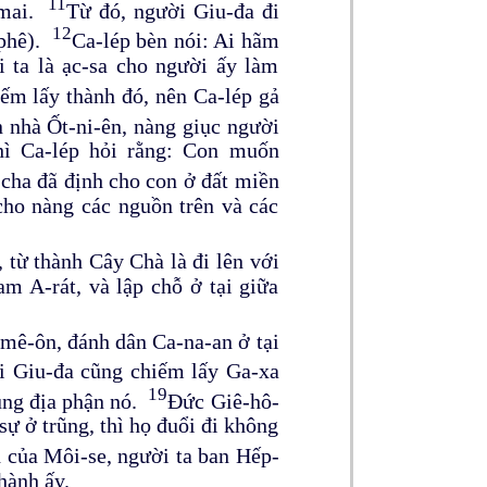
11
h-mai.
Từ đó, người Giu-đa đi
12
-phê).
Ca-lép bèn nói: Ai hãm
ái ta là ạc-sa cho người ấy làm
iếm lấy thành đó, nên Ca-lép gả
 nhà Ốt-ni-ên, nàng giục người
hì Ca-lép hỏi rằng: Con muốn
cha đã định cho con ở đất miền
ho nàng các nguồn trên và các
 từ thành Cây Chà là đi lên với
m A-rát, và lập chỗ ở tại giữa
-mê-ôn, đánh dân Ca-na-an ở tại
 Giu-đa cũng chiếm lấy Ga-xa
19
cùng địa phận nó.
Đức Giê-hô-
ự ở trũng, thì họ đuổi đi không
h của Môi-se, người ta ban Hếp-
hành ấy.