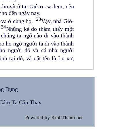
u-sít ở tại Giê-ru-sa-lem, nên
cho đến ngày nay.
23
ô-va ở cùng họ.
Vậy, nhà Giô-
24
.
Những kẻ do thám thấy một
 chúng ta ngõ nào đi vào thành
o họ ngõ người ta đi vào thành
cho người đó và cả nhà người
nh tại đó, và đặt tên là Lu-xơ,
n và của các thành địa hạt nó,
hạt nó, hoặc dân ở Đô-rơ và dân
 các thành địa hạt nó, hoặc dân
ng Dụng
 đuổi đi, vì dân Ca-na-an quyết
ạnh, thì bắt dân Ca-na-an phục
Cảm Tạ Cầu Thay
hê-xe; nhưng dân Ca-na-an cứ ở
Powered by KinhThanh.net
 Kít-rôn, hoặc dân ở Na-ha-lô;