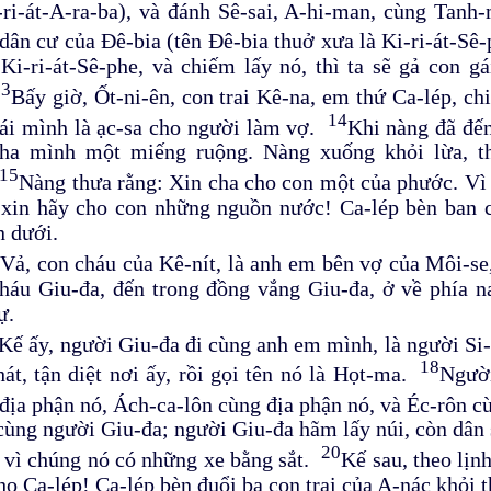
-ri-át-A-ra-ba), và đánh Sê-sai, A-hi-man, cùng Tan
dân cư của Đê-bia (tên Đê-bia thuở xưa là Ki-ri-át-Sê
Ki-ri-át-Sê-phe, và chiếm lấy nó, thì ta sẽ gả con g
13
Bấy giờ, Ốt-ni-ên, con trai Kê-na, em thứ Ca-lép, ch
14
ái mình là ạc-sa cho người làm vợ.
Khi nàng đã đến
cha mình một miếng ruộng. Nàng xuống khỏi lừa, t
15
Nàng thưa rằng: Xin cha cho con một của phước. Vì 
xin hãy cho con những nguồn nước! Ca-lép bèn ban c
 dưới.
6
Vả, con cháu của Kê-nít, là anh em bên vợ của Môi-se,
háu Giu-đa, đến trong đồng vắng Giu-đa, ở về phía na
ự.
Kế ấy, người Giu-đa đi cùng anh em mình, là người Si
18
át, tận diệt nơi ấy, rồi gọi tên nó là Họt-ma.
Người
địa phận nó, Ách-ca-lôn cùng địa phận nó, và Éc-rôn 
cùng người Giu-đa; người Giu-đa hãm lấy núi, còn dân s
20
 vì chúng nó có những xe bằng sắt.
Kế sau, theo lịn
ho Ca-lép! Ca-lép bèn đuổi ba con trai của A-nác khỏi t