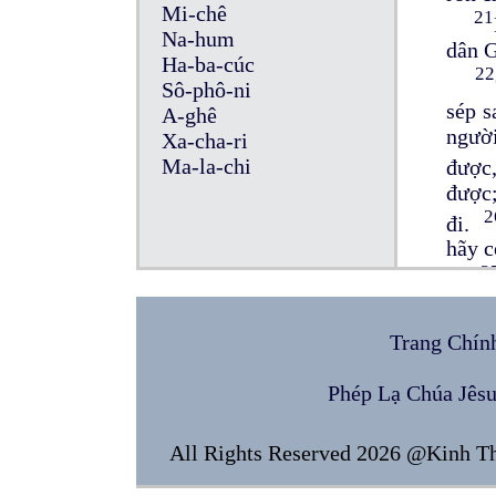
Mi-chê
21
Na-hum
dân G
Ha-ba-cúc
22
Sô-phô-ni
sép s
A-ghê
người
Xa-cha-ri
Ma-la-chi
được,
được
2
đi.
hãy c
2
cũng 
ở các
Trang Chín
ở Mê-
định 
Phép Lạ Chúa Jês
dịch;
29
All Rights Reserved 2026 @Kinh T
cùng 