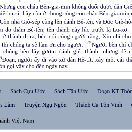
Nhưng con cháu Bên-gia-min không đuổi được dân Giê-b
iê-bu-sít hãy còn ở chung cùng con cháu Bên-gia-min 
Còn nhà Giô-sép cũng lên đánh Bê-tên, và Đức Giê-h
ai do thám Bê-tên; tên thành nầy lúc trước là Lu-xơ
 ở thành đi ra, bèn nói cùng người rằng; Xin chỉ cho
25
 thì chúng ta sẽ làm ơn cho ngươi.
Người bèn chỉ ch
; chúng bèn lấy gươm đánh giết thành; nhưng để 
6
Đoạn, người ấy đi vào xứ dân Hê-tít, xây một cái thà
òn gọi vậy cho đến ngày nay.
7
Người Ma-na-se không đuổi được dân cư của Bết-Sê-a
chẳng đuổi dân cư của Tha-a-nác và của các thành địa 
 thành địa hạt nó, hoặc dân ở Gíp-lê-am và dân ở trong
h
Sách Cựu Ước
Sách Tân Ước
Đoạn KT Thô
ghi-đô và dân ở các thành địa hạt nó, thì cũng chẳng
28
ở trong xứ ấy.
Xảy khi Y-sơ-ra-ên trở nên cường th
us Làm
Truyện Ngụ Ngôn
Thánh Ca Tôn Vinh
 nhưng không có đuổi chúng nó đi hết.
Người Ép-ra-im cũng chẳng đuổi dân Ca-na-an ở tại G
hánh Việt Nam
30
họ tại Ghê-xe.
Người Sa-bu-lôn cũng chẳng đuổi dân