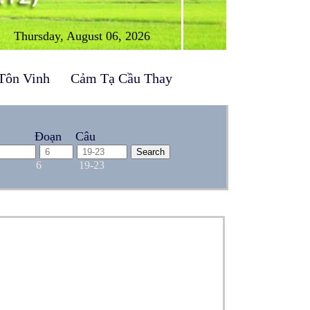
Thursday, August 06, 2026
Tôn Vinh
Cảm Tạ Cầu Thay
Đoạn
Câu
6
19-23