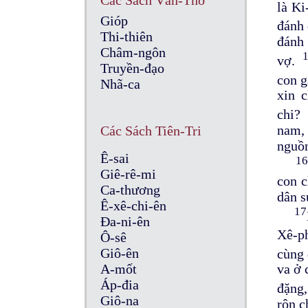
Các Sách Văn-Thơ
là Ki
Gióp
đánh 
Thi-thiên
đánh 
Châm-ngôn
vợ.
Truyền-đạo
con g
Nhã-ca
xin 
chi?
nam, 
Các Sách Tiên-Tri
nguồn
Ê-sai
1
Giê-rê-mi
con c
Ca-thương
dân s
Ê-xê-chi-ên
17
Đa-ni-ên
Xê-ph
Ô-sê
Giô-ên
cùng 
A-mốt
va ở 
Áp-đia
đặng,
Giô-na
rôn c