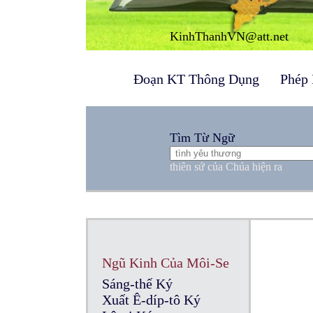
KinhThanhVN@att.net
Đoạn KT Thông Dụng
Phép 
Tìm Từ Ngữ
thiên sứ của Chúa hiện ra
Ngũ Kinh Của Môi-Se
Sáng-thế Ký
Xuất Ê-díp-tô Ký