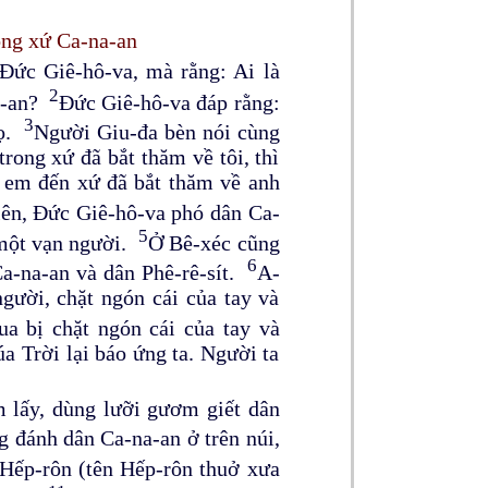
ong xứ Ca-na-an
 Đức Giê-hô-va, mà rằng: Ai là
2
na-an?
Đức Giê-hô-va đáp rằng:
3
họ.
Người Giu-đa bèn nói cùng
rong xứ đã bắt thăm về tôi, thì
h em đến xứ đã bắt thăm về anh
lên, Đức Giê-hô-va phó dân Ca-
5
t một vạn người.
Ở Bê-xéc cũng
6
Ca-na-an và dân Phê-rê-sít.
A-
gười, chặt ngón cái của tay và
a bị chặt ngón cái của tay và
a Trời lại báo ứng ta. Người ta
 lấy, dùng lưỡi gươm giết dân
g đánh dân Ca-na-an ở trên núi,
i Hếp-rôn (tên Hếp-rôn thuở xưa