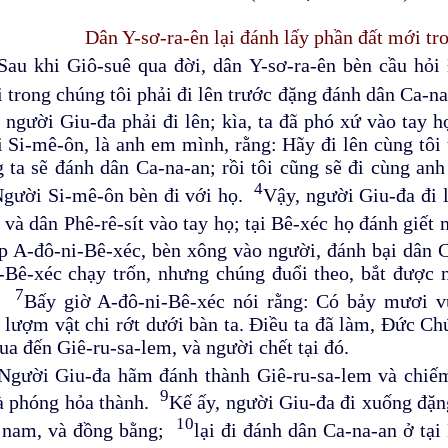
Dân Y-sơ-ra-ên lại đánh lấy phần đất mới tr
Sau khi Giô-suê qua đời, dân Y-sơ-ra-ên bèn cầu hỏi
 trong chúng tôi phải đi lên trước đặng đánh dân Ca-
 người Giu-đa phải đi lên; kìa, ta đã phó xứ vào tay 
 Si-mê-ôn, là anh em mình, rằng: Hãy đi lên cùng tôi t
 ta sẽ đánh dân Ca-na-an; rồi tôi cũng sẽ đi cùng an
4
gười Si-mê-ôn bèn đi với họ.
Vậy, người Giu-đa đi 
 và dân Phê-rê-sít vào tay họ; tại Bê-xéc họ đánh giế
p A-đô-ni-Bê-xéc, bèn xông vào người, đánh bại dân 
-Bê-xéc chạy trốn, nhưng chúng đuổi theo, bắt được n
7
n.
Bấy giờ A-đô-ni-Bê-xéc nói rằng: Có bảy mươi vu
 lượm vật chi rớt dưới bàn ta. Điều ta đã làm, Đức Chú
ua đến Giê-ru-sa-lem, và người chết tại đó.
Người Giu-đa hãm đánh thành Giê-ru-sa-lem và chiếm
9
à phóng hỏa thành.
Kế ấy, người Giu-đa đi xuống đặn
10
 nam, và đồng bằng;
lại đi đánh dân Ca-na-an ở tạ