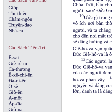
Các Sách Văn-Thơ
Chúa Trời, hầu cho
Gióp
ngươi sao? Đức Giê
Thi-thiên
10
Ước gì trong 
Châm-ngôn
vô ích nơi bàn th
Truyền-đạo
ngươi, và ta chẳng
Nhã-ca
cho đến nơi mặt trờ
sẽ dâng hương và củ
Các Sách Tiên-Tri
Giê-hô-va vạn qu
Đức Giê-hô-va là ô 
Ê-sai
13
Các ngươi lạ
Giê-rê-mi
Đức Giê-hô-va vạn
Ca-thương
của các ngươi đem 
Ê-xê-chi-ên
1
hô-va phán vậy.
Đa-ni-ên
nguyện và dâng con
Ô-sê
lớn, danh ta là đán
Giô-ên
A-mốt
Áp-đia
Giô-na