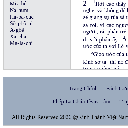
1
2
Mi-chê
Hỡi các thầy 
Na-hum
nghe, và không để 
Ha-ba-cúc
sẽ giáng sự rủa sả 
Sô-phô-ni
sả rồi, vì các ng
A-ghê
ngươi, rải phân trê
Xa-cha-ri
4
đi với phân ấy.
C
Ma-la-chi
ước của ta với Lê-
5
Giao ước của t
kính sợ ta; thì nó 
trong miệng nó, t
với ta trong sự bì
miếng của thầy tế l
Trang Chính
Sách Cự
sứ giả của Đức Giê
8
Nhưng, trái l
Phép Lạ Chúa Jêsus Làm
Tru
luật pháp, và đã l
cũng đã làm cho c
All Rights Reserved 2026 @Kinh Thánh Việt Na
đường lối ta, hay v
10
Hết thảy ch