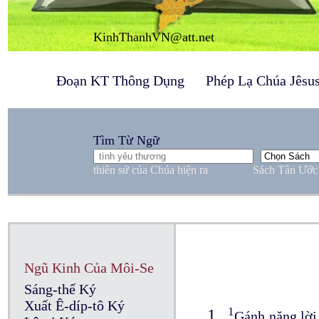
KinhThanhVN@att.net
Đoạn KT Thông Dụng
Phép Lạ Chúa Jêsu
Tìm Từ Ngữ
thiên sứ của Chúa hiện ra
Sách Tân Ước
Ngũ Kinh Của Môi-Se
Sáng-thế Ký
Xuất Ê-díp-tô Ký
1
1
Gánh nặng lời