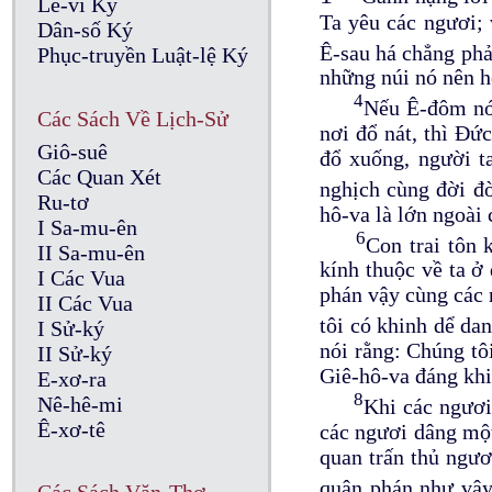
Lê-vi Ký
Ta yêu các ngươi; 
Dân-số Ký
Ê-sau há chẳng phả
Phục-truyền Luật-lệ Ký
những núi nó nên h
4
Nếu Ê-đôm nói
Các Sách Về Lịch-Sử
nơi đổ nát, thì Đứ
Giô-suê
đổ xuống, người t
Các Quan Xét
nghịch cùng đời đ
Ru-tơ
hô-va là lớn ngoài 
I Sa-mu-ên
6
Con trai tôn 
II Sa-mu-ên
kính thuộc về ta ở
I Các Vua
phán vậy cùng các n
II Các Vua
tôi có khinh dể d
I Sử-ký
nói rằng: Chúng tô
II Sử-ký
Giê-hô-va đáng khi
E-xơ-ra
8
Nê-hê-mi
Khi các ngươi
Ê-xơ-tê
các ngươi dâng một
quan trấn thủ ngươ
quân phán như vậ