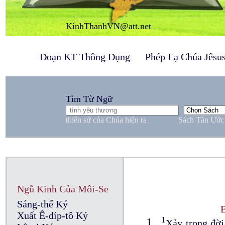
KinhThanhVN@att.net
Đoạn KT Thông Dụng
Phép Lạ Chúa Jêsu
Tìm Từ Ngữ
thiên sứ của Chúa hiện ra
Sách Tân Ước
Ngũ Kinh Của Môi-Se
Sáng-thế Ký
B
Xuất Ê-díp-tô Ký
1
1
Xảy trong đời