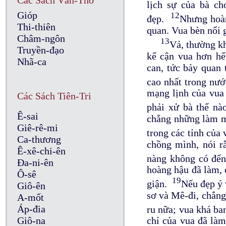
Các Sách Văn-Thơ
lịch sự của bà ch
Gióp
12
đẹp.
Nhưng hoàn
Thi-thiên
quan. Vua bèn nổi g
Châm-ngôn
13
Vả, thường kh
Truyền-đạo
kế cận vua hơn hết
Nhã-ca
can, tức bảy quan
cao nhất trong nư
mạng lịnh của vua 
Các Sách Tiên-Tri
phải xử bà thể n
Ê-sai
chẳng những làm mấ
Giê-rê-mi
trong các tỉnh của
Ca-thương
chồng mình, nói r
Ê-xê-chi-ên
nàng không có đế
Đa-ni-ên
hoàng hậu đã làm, 
Ô-sê
19
giận.
Nếu đẹp ý 
Giô-ên
sơ và Mê-đi, chẳng
A-mốt
Áp-đia
ru nữa; vua khá ba
Giô-na
chỉ của vua đã làm