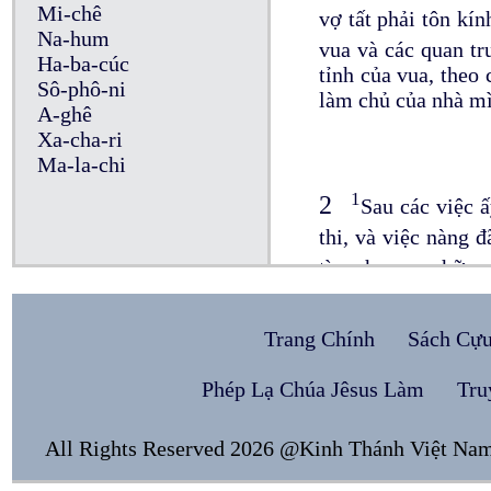
Mi-chê
vợ tất phải tôn kí
Na-hum
vua và các quan t
Ha-ba-cúc
tỉnh của vua, theo
Sô-phô-ni
làm chủ của nhà mì
A-ghê
Xa-cha-ri
Ma-la-chi
1
2
Sau các việc ấ
thi, và việc nàng 
tìm cho vua những 
tỉnh của nước vua, 
hậu cung, và giao 
Trang Chính
Sách Cự
cho chúng những 
vua khá lập làm ho
Phép Lạ Chúa Jêsus Làm
Tru
5
Ở tại kinh đô 
của Si-mê-i, chắt
All Rights Reserved 2026 @Kinh Thánh Việt Na
những kẻ bị bắt là
vua Ba-by-lô, đã b