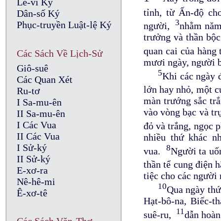
Lê-vi Ký
tỉnh, từ Ấn-độ ch
Dân-số Ký
3
Phục-truyền Luật-lệ Ký
người,
nhằm năm 
trưởng và thần bộc
quan cai của hàng
Các Sách Về Lịch-Sử
mươi ngày, người b
Giô-suê
5
Khi các ngày đ
Các Quan Xét
lớn hay nhỏ, một c
Ru-tơ
màn trướng sắc trắ
I Sa-mu-ên
vào vòng bạc và tr
II Sa-mu-ên
I Các Vua
đỏ và trắng, ngọc
II Các Vua
nhiều thứ khác n
I Sử-ký
8
vua.
Người ta uốn
II Sử-ký
thần tể cung điện
E-xơ-ra
tiệc cho các người 
Nê-hê-mi
10
Qua ngày thứ
Ê-xơ-tê
Hạt-bô-na, Biếc-th
11
suê-ru,
dẫn hoàn