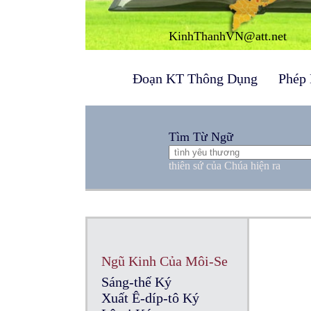
KinhThanhVN@att.net
Đoạn KT Thông Dụng
Phép 
Tìm Từ Ngữ
thiên sứ của Chúa hiện ra
Ngũ Kinh Của Môi-Se
Sáng-thế Ký
Xuất Ê-díp-tô Ký