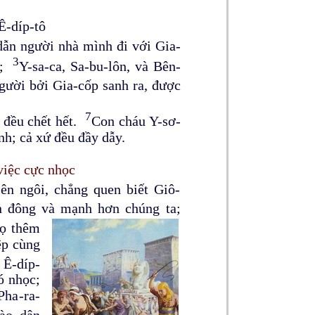
Ê-díp-tô
 dẫn người nhà mình đi với Gia-
3
đa;
Y-sa-ca, Sa-bu-lôn, và Bên-
gười bởi Gia-cốp sanh ra, được
7
 đều chết hết.
Con cháu Y-sơ-
nh; cả xứ đều đầy dẫy.
việc cực nhọc
ên ngôi, chẳng quen biết Giô-
n đông và mạnh hơn chúng ta;
họ thêm
ệp cùng
 Ê-díp-
ó nhọc;
Pha-ra-
ào, dân