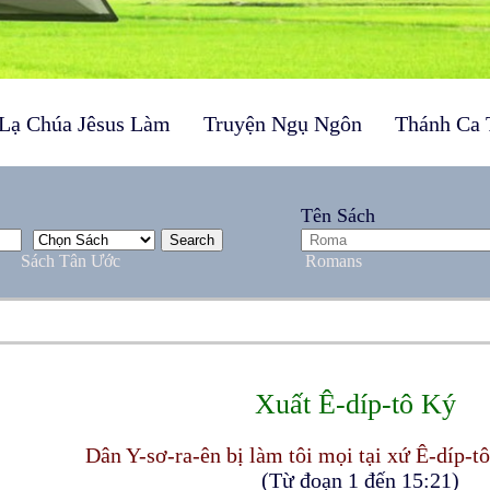
Lạ Chúa Jêsus Làm
Truyện Ngụ Ngôn
Thánh Ca 
Tên Sách
Sách Tân Ước
Romans
Xuất Ê-díp-tô Ký
Dân Y-sơ-ra-ên bị làm tôi mọi tại xứ Ê-díp-tô
(Từ đoạn 1 đến 15:21)