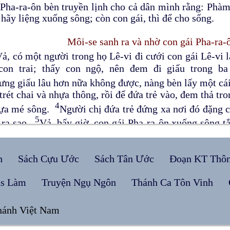
Pha-ra-ôn bèn truyền lịnh cho cả dân mình rằng: Phàm
 hãy liệng xuống sông; còn con gái, thì để cho sống.
Môi-se sanh ra và nhờ con gái Pha-ra-
Vả, có một người trong họ Lê-vi đi cưới con gái Lê-vi
con trai; thấy con ngộ, nên đem đi giấu trong ba
ng giấu lâu hơn nữa không được, nàng bèn lấy một cá
trét chai và nhựa thông, rồi để đứa trẻ vào, đem thả tr
4
dựa mé sông.
Người chị đứa trẻ đứng xa nơi đó đặng c
5
 ra sao.
Vả, bấy giờ, con gái Pha-ra-ôn xuống sông t
on đòi đi dạo chơi trên mé sông; công chúa thấy cá
6
ó giữa đám sậy, bèn sai con đòi mình đi vớt lên.
Côn
h
Sách Cựu Ước
Sách Tân Ước
Đoạn KT Thô
ơng ra, thấy đứa trẻ, là một đứa con trai nhỏ đương kh
lòng thương xót mà rằng: Ấy là một đứa con của ng
us Làm
Truyện Ngụ Ngôn
Thánh Ca Tôn Vinh
7
ơ.
Người chị đứa trẻ bèn nói cùng công chúa rằng: T
u một người vú trong bọn đờn bà Hê-bơ-rơ đặng cho 
hánh Việt Nam
9
 Hãy đi đi. Người gái trẻ đó kêu mẹ của đứa trẻ.
Côn
nầy về nuôi bú cho ta; ta sẽ trả tiền công cho. N