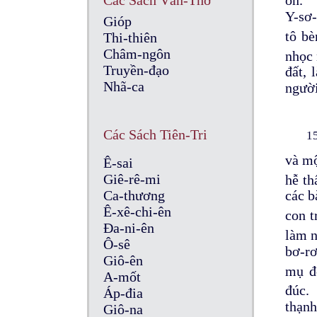
Các Sách Văn-Thơ
Y-sơ-
Gióp
tô b
Thi-thiên
Châm-ngôn
nhọc
Truyền-đạo
đất, 
Nhã-ca
người
Các Sách Tiên-Tri
1
và mộ
Ê-sai
Giê-rê-mi
hễ th
Ca-thương
các b
Ê-xê-chi-ên
con t
Đa-ni-ên
làm n
Ô-sê
bơ-rơ
Giô-ên
mụ 
A-mốt
đúc
Áp-đia
thạnh
Giô-na