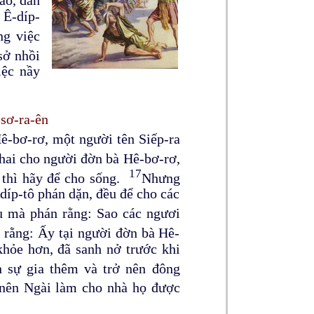
 Ê-díp-
ng việc
sở nhồi
iệc nầy
-sơ-ra-ên
ê-bơ-rơ, một người tên Siếp-ra
thai cho người đờn bà Hê-bơ-rơ,
17
, thì hãy để cho sống.
Nhưng
díp-tô phán dặn, đều để cho các
ụ mà phán rằng: Sao các ngươi
 rằng: Ấy tại người đờn bà Hê-
khỏe hơn, đã sanh nở trước khi
 sự gia thêm và trở nên đông
 nên Ngài làm cho nhà họ được