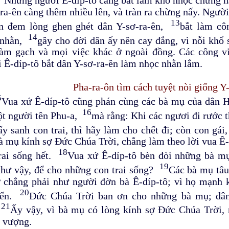
ra-ên càng thêm nhiều lên, và tràn ra chừng nấy. Người
13
èn đem lòng ghen ghét dân Y-sơ-ra-ên,
bắt làm cô
14
 nhằn,
gây cho đời dân ấy nên cay đắng, vì nỗi khổ 
làm gạch và mọi việc khác ở ngoài đồng. Các công v
 Ê-díp-tô bắt dân Y-sơ-ra-ên làm nhọc nhằn lắm.
Pha-ra-ôn tìm cách tuyệt nòi giống Y
5
Vua xứ Ê-díp-tô cũng phán cùng các bà mụ của dân H
16
t người tên Phu-a,
mà rằng: Khi các ngươi đi rước 
ấy sanh con trai, thì hãy làm cho chết đi; còn con gái
à mụ kính sợ Đức Chúa Trời, chẳng làm theo lời vua Ê-
18
rai sống hết.
Vua xứ Ê-díp-tô bèn đòi những bà m
19
hư vậy, để cho những con trai sống?
Các bà mụ tâu
 chẳng phải như người đờn bà Ê-díp-tô; vì họ mạnh 
20
đến.
Đức Chúa Trời ban ơn cho những bà mụ; dân
21
.
Ấy vậy, vì bà mụ có lòng kính sợ Đức Chúa Trời,
 vượng.