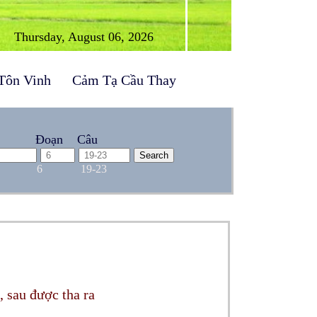
Thursday, August 06, 2026
Tôn Vinh
Cảm Tạ Cầu Thay
Đoạn
Câu
6
19-23
, sau được tha ra