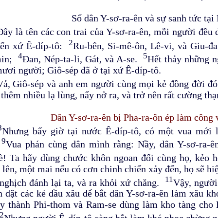
Số dân Y-sơ-ra-ên và sự sanh tức tại 
Đây là tên các con trai của Y-sơ-ra-ên, mỗi người đều
2
đến xứ Ê-díp-tô:
Ru-bên, Si-mê-ôn, Lê-vi, và Giu-
4
5
min;
Đan, Nép-ta-li, Gát, và A-se.
Hết thảy những n
ươi người; Giô-sép đã ở tại xứ Ê-díp-tô.
Vả, Giô-sép và anh em người cùng mọi kẻ đồng đời đó
 thêm nhiều lạ lùng, nẩy nở ra, và trở nên rất cường thạ
Dân Y-sơ-ra-ên bị Pha-ra-ôn ép làm công 
8
Nhưng bấy giờ tại nước Ê-díp-tô, có một vua mới l
9
.
Vua phán cùng dân mình rằng: Nầy, dân Y-sơ-ra-ê
è! Ta hãy dùng chước khôn ngoan đối cùng họ, kẻo 
 lên, một mai nếu có cơn chinh chiến xảy đến, họ sẽ hi
11
nghịch đánh lại ta, và ra khỏi xứ chăng.
Vậy, người
n đặt các kẻ đầu xâu để bắt dân Y-sơ-ra-ên làm xâu kh
y thành Phi-thom và Ram-se dùng làm kho tàng cho 
2
Nhưng người Ê-díp-tô càng bắt làm khó nhọc chừng n