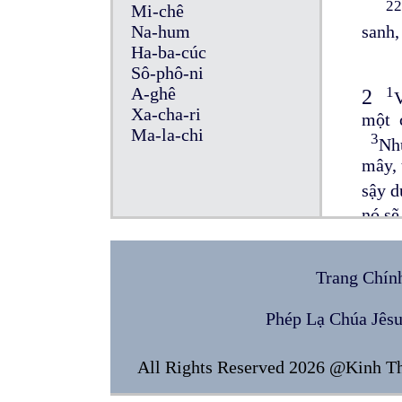
22
Mi-chê
Na-hum
sanh,
Ha-ba-cúc
Sô-phô-ni
A-ghê
1
2
Xa-cha-ri
một 
Ma-la-chi
3
Như
mây, 
sậy 
nó sẽ
các c
mây đ
Trang Chín
mở rư
động 
Phép Lạ Chúa Jês
bơ-r
đi kê
All Rights Reserved 2026 @Kinh T
rằng:
trẻ 