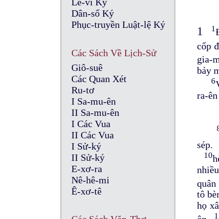
Lê-vi Ký
Dân-số Ký
Phục-truyền Luật-lệ Ký
1
1
cốp 
Các Sách Về Lịch-Sử
gia-
Giô-suê
bảy m
Các Quan Xét
6
Ru-tơ
ra-ên
I Sa-mu-ên
II Sa-mu-ên
I Các Vua
II Các Vua
sép
I Sử-ký
10
II Sử-ký
h
E-xơ-ra
nhiều
Nê-hê-mi
quân 
Ê-xơ-tê
tô bè
họ xâ
1
ôn.