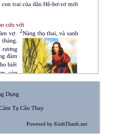
 con trai của dân Hê-bơ-rơ mới
ôn cứu vớt
2
 làm vợ.
Nàng thọ thai, và sanh
 tháng.
i rương
ong đám
ho biết
ắm, còn
i rương
g chúa
ng Dụng
óc, bèn
ười Hê-
Cảm Tạ Cầu Thay
ôi phải
8
đứa trẻ bú chớ?
Công chúa đáp
Powered by KinhThanh.net
g chúa nói rằng: Hãy đem đứa
gười đờn bà ẵm đứa trẻ mà cho