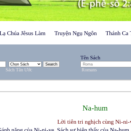
Lạ Chúa Jêsus Làm
Truyện Ngụ Ngôn
Thánh Ca 
Tên Sách
Sách Tân Ước
Romans
Na-hum
Lời tiên tri nghịch cùng Ni-ni-
ánh nặng của Ni-ni-ve. Sách sự hiện thấy của Na-hum,