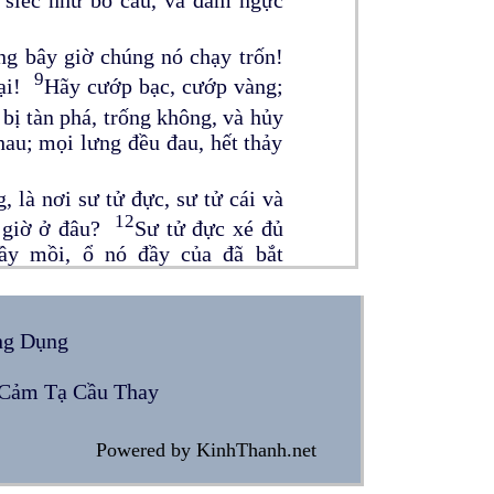
ng bây giờ chúng nó chạy trốn!
9
lại!
Hãy cướp bạc, cướp vàng;
bị tàn phá, trống không, và hủy
hau; mọi lưng đều đau, hết thảy
 là nơi sư tử đực, sư tử cái và
12
y giờ ở đâu?
Sư tử đực xé đủ
ầy mồi, ổ nó đầy của đã bắt
cùng ngươi, sẽ đốt xe cộ ngươi,
ngươi; ta sẽ dứt mồi ngươi khỏi
ng Dụng
y hoại
Cảm Tạ Cầu Thay
ối trá và cường bạo, cướp bóc
ngựa thì phóng đại, xe thì chạy
Powered by KinhThanh.net
ng. Có đoàn đông kẻ bị giết, có