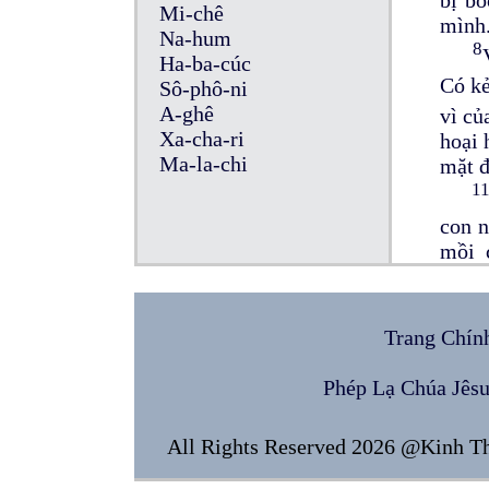
Mi-chê
mình
Na-hum
8
Ha-ba-cúc
Có kẻ
Sô-phô-ni
A-ghê
vì củ
Xa-cha-ri
hoại 
Ma-la-chi
mặt đ
1
con n
mồi 
được
và là
đất; 
Trang Chín
Phép Lạ Chúa Jês
1
3
khôn
All Rights Reserved 2026 @Kinh T
mau