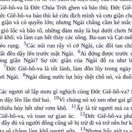
Giê-hô-va là Đức Chúa Trời ghen và báo thù; Đức Giê-
ức Giê-hô-va báo thù kẻ cừu địch mình và cưu giận c
giận và có quyền lớn; nhưng Ngài chẳng cầm kẻ mắc t
 gió lốc và bão tố, những đám mây là bụi dưới chơn 
ó khô; và làm cạn hết thảy các sông. Ba-san và Cạt-m
5
héo rụng.
Các núi run rẩy vì cớ Ngài, các đồi tan ch
6
đất đều dậy lên trước mặt Ngài.
Ai đứng được trước 
óng giận Ngài? Sự tức giận của Ngài đổ ra như l
7
i.
Đức Giê-hô-va là tốt lành, làm đồn lũy trong ngày
8
nơi Ngài.
Ngài dùng nước lụt hủy diệt chỗ nó, và đuổ
Các ngươi sẽ lập mưu gì nghịch cùng Đức Giê-hô-va? Ng
10
ạn dậy lên lần thứ hai.
Vì chúng nó xỏ xen như gai g
11
 thiêu hủy hết như rơm khô.
Ấy là từ ngươi mà ra
12
Giê-hô-va, và toan sự gian ác.
Đức Giê-hô-va ph
đầy đủ và người đông cũng sẽ bị trừ đi và trở nên hư 
13
ta sẽ chẳng làm khổ ngươi nữa.
Nhưng bấy giờ ta s