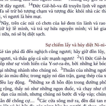
14
đứt dây ngươi.
Đức Giê-hô-va đã truyền lịnh về ngươ
Ta sẽ trừ bỏ tượng chạm và tượng đúc khỏi nhà các t
, vì ngươi là hèn mạt.
5
Nầy, trên các núi có chơn của kẻ đem tin lành và ra
iữ kỳ lễ mình, và trả sự hứa nguyện mình; vì kẻ gi
 nữa, nó sẽ bị diệt sạch.
Sự chiếm lấy và hủy diệt Ni-ni
Kẻ tàn phá đã đến nghịch cũng ngươi; hãy giữ đồn lũy,
2
ngươi, và thâu góp cả sức mạnh ngươi!
Vì Đức Giê-hô
ốp như sự vinh hiển của Y-sơ-ra-ên, bởi những kẻ bóc
3
hại những nhành nho chúng nó.
Thuẫn của những ngườ
c áo màu điều; trong ngày nó dàn trận, gang thép của x
4
 đều lay động.
Những xe đi hỗn độn trong đường phố,
g rộng, thấy nó như những ngọn đuốc, và chạy như 
dạn của mình, nhưng chúng nó bước đi vấp váp; chúng
6
ẵn để chống cự....
Các cửa sông mở ra, đền đài tan
c lột và bị bắt đi; các nàng hầu hạ người đi theo, r