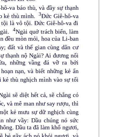
hô-va báo thù, và đầy sự thạnh
3
ho kẻ thù mình.
Đức Giê-hô-va
ội là vô tội. Đức Giê-hô-va đi
4
Ngài.
Ngài quở trách biển, làm
ên đều mòn mỏi, hoa của Li-ban
ảy; đất và thế gian cùng dân cư
sự thạnh nộ Ngài? Ai đương nổi
ửa, những vầng đá vỡ ra bởi
 hoạn nạn, và biết những kẻ ẩn
i kẻ thù nghịch mình vào sự tối
ài sẽ diệt hết cả, sẽ chẳng có
ốc, và mê man như say rượu, thì
 một kẻ mưu sự dữ nghịch cùng
án như vầy: Dầu chúng nó sức
không. Dầu ta đã làm khổ ngươi,
ẽ bẻ gãy ách nó khỏi ngươi, và