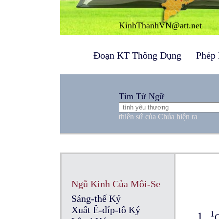
KinhThanhVN@att.net
Đoạn KT Thông Dụng
Phép 
Tìm Từ Ngữ
thiên sứ của Chúa hiện ra
Ngũ Kinh Của Môi-Se
Sáng-thế Ký
Xuất Ê-díp-tô Ký
1
1
G