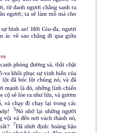
i, từ danh ngươi chẳng sanh ra
hần ngươi; ta sẽ làm mồ mả cho
o sự bình an! Hỡi Giu-đa, ngươi
an ác về sau chẳng đi qua giữa
-ve
 canh phòng đường sá, thắt chặt
-va khôi phục sự vinh hiển của
 lột đã bóc lột chúng nó, và đã
i mạnh là đỏ, những lính chiến
e cộ sẽ lòe ra như lửa, và gươm
 và chạy đi chạy lại trong các
5
chớp!
Nó nhớ lại những người
 vội vả đến nơi vách thành nó,
7
 mất?
Đã nhứt định: hoàng hậu
ên siếc như bò câu, và đấm ngực