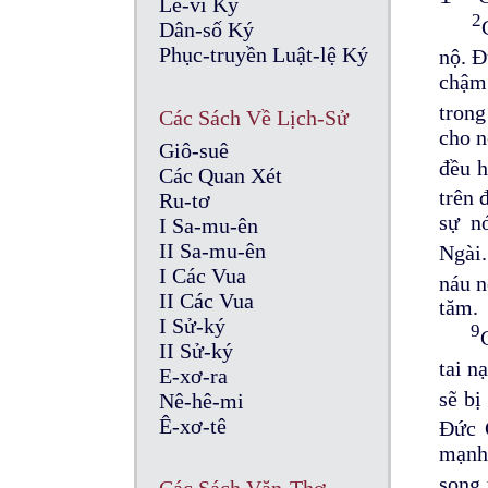
Lê-vi Ký
2
Dân-số Ký
Phục-truyền Luật-lệ Ký
nộ. Đ
chậm 
trong
Các Sách Về Lịch-Sử
cho n
Giô-suê
đều 
Các Quan Xét
trên 
Ru-tơ
sự n
I Sa-mu-ên
II Sa-mu-ên
Ngà
I Các Vua
náu 
II Các Vua
tăm.
I Sử-ký
9
II Sử-ký
tai n
E-xơ-ra
sẽ bị
Nê-hê-mi
Ê-xơ-tê
Đức 
mạnh 
song 