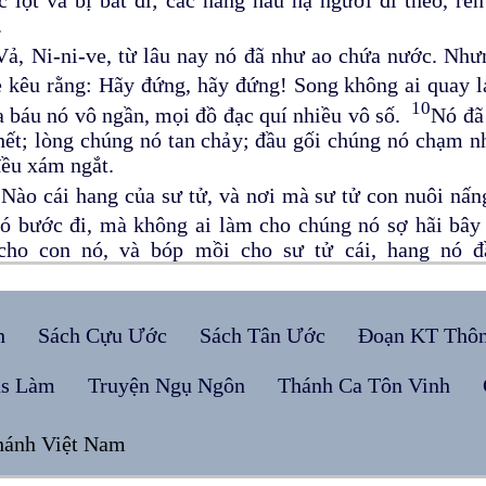
.
Vả, Ni-ni-ve, từ lâu nay nó đã như ao chứa nước. Như
 kêu rằng: Hãy đứng, hãy đứng! Song không ai quay 
10
a báu nó vô ngần, mọi đồ đạc quí nhiều vô số.
Nó đã 
hết; lòng chúng nó tan chảy; đầu gối chúng nó chạm n
ều xám ngắt.
1
Nào cái hang của sư tử, và nơi mà sư tử con nuôi nấng,
ó bước đi, mà không ai làm cho chúng nó sợ hãi bâ
cho con nó, và bóp mồi cho sư tử cái, hang nó đ
13
.
Đức Giê-hô-va vạn quân phán rằng: Nầy, ta nghịch 
m cho tan ra khỏi; gươm sẽ nuốt những sư tử con của 
và tiếng của những sứ giả ngươi sẽ không nghe nữa.
h
Sách Cựu Ước
Sách Tân Ước
Đoạn KT Thô
Tội lỗi của Ni-ni-ve gây nên sự hủ
us Làm
Truyện Ngụ Ngôn
Thánh Ca Tôn Vinh
Khốn thay cho thành đổ máu! Nó đầy dẫy những sự d
2
g thôi.
Người ta nghe tăm roi, tiếng ầm của bánh xe; 
hánh Việt Nam
3
.
Những lính kỵ sấn tới; gươm sáng lòe, giáo nhấp nhá