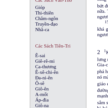
Các Sách Văn-Thơ
bứt 
Gióp
nữa. 
Thi-thiên
ngươi
Châm-ngôn
1
Truyền-đạo
khá g
Nhã-ca
ngươi
Các Sách Tiên-Tri
1
2
Ê-sai
lưng 
Giê-rê-mi
Gia-c
Ca-thương
phá 
Ê-xê-chi-ên
nó mặ
Đa-ni-ên
Ô-sê
giáo
Giô-ên
đườn
A-mốt
mạnh 
Áp-đia
sắm s
Giô-na
bị bó