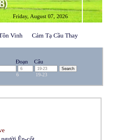
Friday, August 07, 2026
Tôn Vinh
Cảm Tạ Cầu Thay
Đoạn
Câu
6
19-23
ve
 người Ên-cốt.